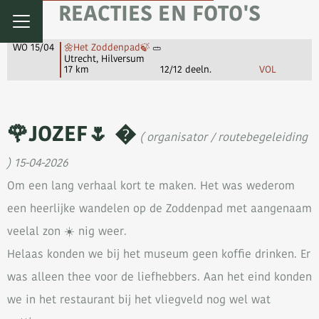
REACTIES EN FOTO'S
WO 15/04
🌼Het Zoddenpad🍃
Utrecht, Hilversum
17 km
12/12 deeln.
VOL
🌹JOZEF🌷 �
( organisator / routebegeleiding
) 15-04-2026
Om een lang verhaal kort te maken. Het was wederom
een heerlijke wandelen op de Zoddenpad met aangenaam
veelal zon ☀️ nig weer.
Helaas konden we bij het museum geen koffie drinken. Er
was alleen thee voor de liefhebbers. Aan het eind konden
we in het restaurant bij het vliegveld nog wel wat