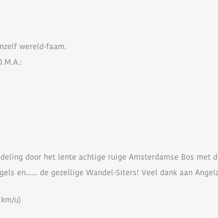
anzelf wereld-faam.
.M.A.:
deling door het lente achtige ruige Amsterdamse Bos met de 
ls en...... de gezellige Wandel-Siters! Veel dank aan Angel
 km/u)