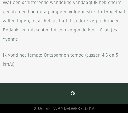
Wat een schitterende wandeling vandaag! Ik heb enorm
genoten en had graag nog een volgend stuk Trekvogelpad
willen lopen, maar helaas had ik andere verplichtingen.
Bedankt en misschien tot een volgende keer. Groetjes
Yvonne
Ik vond het tempo: Ontspannen tempo (tussen 4,5 en 5
km/u)
2026
WANDELWERELD bv
©