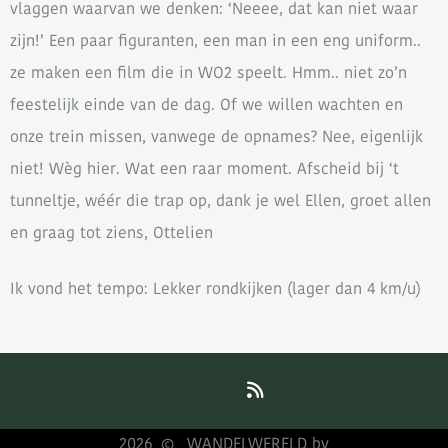
vlaggen waarvan we denken: ‘Neeee, dat kan niet waar
zijn!’ Een paar figuranten, een man in een eng uniform..
ze maken een film die in WO2 speelt. Hmm.. niet zo’n
feestelijk einde van de dag. Of we willen wachten en
onze trein missen, vanwege de opnames? Nee, eigenlijk
niet! Wèg hier. Wat een raar moment. Afscheid bij ‘t
tunneltje, wéér die trap op, dank je wel Ellen, groet allen
en graag tot ziens, Ottelien
Ik vond het tempo: Lekker rondkijken (lager dan 4 km/u)
2026
WANDELWERELD bv
©